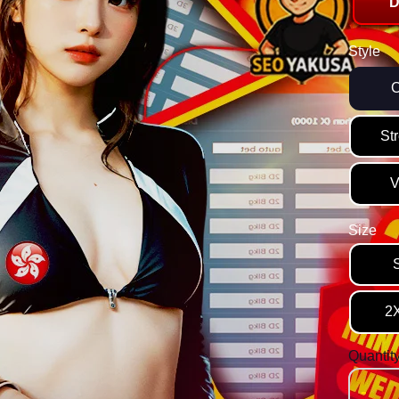
D
Style
C
St
V
Size
2
Quantit
-