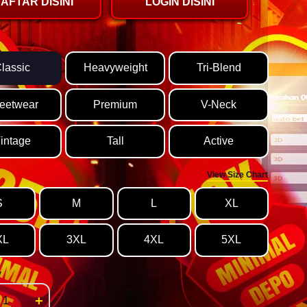
AFTAR DISINI
LOGIN DISINI
lassic
Heavyweight
Tri-Blend
reetwear
Premium
V-Neck
intage
Tall
Active
View Size Chart
S
M
L
XL
XL
3XL
4XL
5XL
y
+