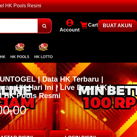
gel HK Pools Resmi
Cart
BUAT AKUN
Account
 HK
HK POOLS
HK LOTTO
UNTOGEL | Data HK Terbaru |
ran HK Hari Ini | Live Draw HK |
l HK Pools Resmi
00.00