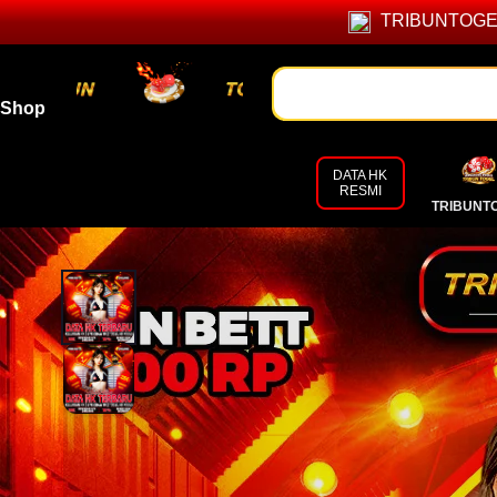
TRIBUNTOGEL |
Shop
DATA HK
RESMI
TRIBUNT